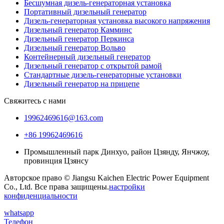
Бесшумная дизель-генераторная установка
Портативный дизельный генератор
Дизель-генераторная установка высокого напряжения
Дизельный генератор Камминс
Дизельный генератор Перкинса
Дизельный генератор Вольво
Контейнерный дизельный генератор
Дизельный генератор с открытой рамой
Стандартные дизель-генераторные установки
Дизельный генератор на прицепе
Свяжитесь с нами
19962469616@163.com
+86 19962469616
Промышленный парк Динхуо, район Цзянду, Янчжоу,
провинция Цзянсу
Авторское право © Jiangsu Kaichen Electric Power Equipment
Co., Ltd. Все права защищены.
настройки
конфиденциальности
whatsapp
Телефон