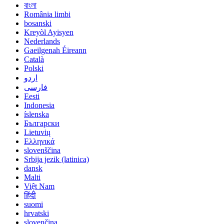
বাংলা
România limbi
bosanski
Kreyòl Ayisyen
Nederlands
Gaeilgenah Éireann
Català
Polski
اردو
فارسی
Eesti
Indonesia
íslenska
Български
Lietuvių
Ελληνικά
slovenščina
Srbija jezik (latinica)
dansk
Malti
Việt Nam
हिंदी
suomi
hrvatski
slovenčina