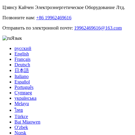
Цзянсу Кайчен Электроэнергетическое Оборудование Лтд.
Позвоните нам:
+86 19962469616
Отправить по электронной почте:
19962469616@163.com
Язык
русский
English
Français
Deutsch
日本語
Italiano
Español
Português
Cymraeg
українська
Melayu
ไทย
Türkçe
Bai Miaowen
O'zbek
Norsk